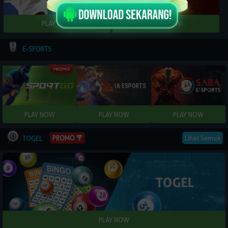
E-SPORTS
Lihat Semua
PROMO
TOGEL