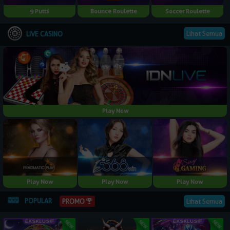
9 Putts
Bounce Roulette
Soccer Roulette
Lihat Semua
LIVE CASINO
Play Now
Play Now
Play Now
Play Now
POPULAR
Lihat Semua
PROMO