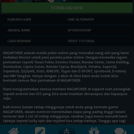
HUBUNGI KAMI
LINK ALTERNATIF
JADWAL BANK
SPONSORSHIP
CARA BERMAIN
VIDEO TUTORIAL
NAGAPOKER
adalah media poker online yang memakai uang asli yang kami
sediakan khusus untuk para pecinta poker online. Dengan beraneka ragam
permainan seperti Texas Poker, Domino Dealer, Bandar Ceme, Ceme Keliling,
Dominobet, Capsa Susun, Bandar Capsa, Blackjack, Omaha, Super10,
Superbull, QQspirit, Slots, IDNLIVE, Togel dan E-SPORT, sportbook, E-lottery
dan MM Tangkas. Hanya dengan 1 akun di situs kami anda sudah bisa
bermain semua fitur permainan di
NAGAPOKER
.
Kami mengutamakan semua member
NAGAPOKER
di support oleh perangkat
seperti android dan IOS yang bisa anda mainkan dimanapun dan kapanpun
saja.
Raih bonus jutaan setiap minggunya untuk anda yang bermain game
NAGAPOKER
, dalam event ini menentukan siapa yang paling tinggi dalam
turnover dari 1 s/d 10 setiap minggunya, rasakan juga bonus menarik kami
lainnya seperti lucky spin dan mysteri box setiap harinya. Tunggu apa lagi
segera daftarkan diri anda dan raih hadiahnya!