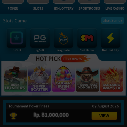
NEW
POKER
SLOTS
IDNLOTTERY
SPORTBOOKS
LIVE CASINO
TANGKAS
RTP
Slots Game
Lihat Semua
DEPOSIT
WITHDRAW
Idnslot
Pgsoft
Pragmatic
Slot Mania
No Limit City
PROMOSI
HOT PICK
RTP up to 97%
DOWNLOAD
REFERRAL
JACKPOT
Tournament Poker Prizes
09 August 2026
VIP MEMBER
Rp. 81,000,000
HUBUNGI KAMI